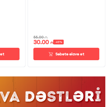
55.00
30.00
-
45
%
 et
Səbətə əlavə et