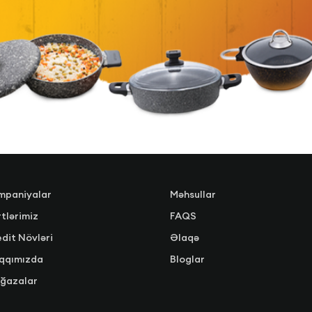
mpaniyalar
Məhsullar
tlərimiz
FAQS
dit Növləri
Əlaqə
qqımızda
Bloglar
ğazalar