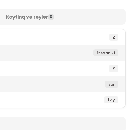
Reytinq və rəylər
0
2
Mexaniki
7
var
1 ay