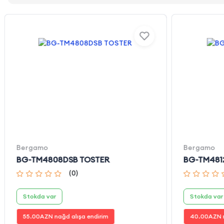
Bergamo
Bergamo
BG-TM4808DSB TOSTER
BG-TM481
(
0
)
Stokda var
Stokda var
55.00
AZN nağd alışa endirim
40.00
AZN n