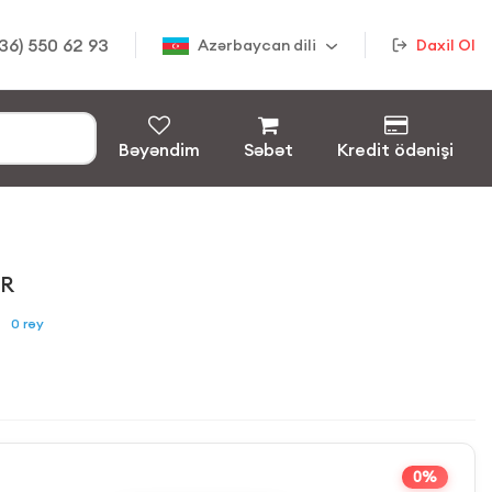
36) 550 62 93
Azərbaycan dili
Daxil Ol
Bəyəndim
Səbət
Kredit ödənişi
ER
0
rəy
0%