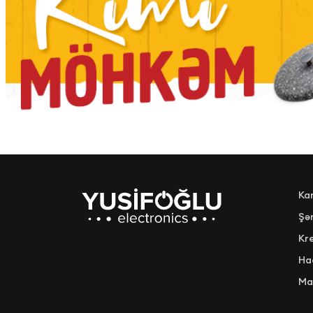
Ka
Şər
Kre
Ha
Ma