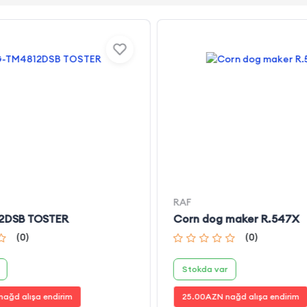
RAF
2DSB TOSTER
Corn dog maker R.547X
(
0
)
(
0
)
Stokda var
ağd alışa endirim
25.00
AZN nağd alışa endirim