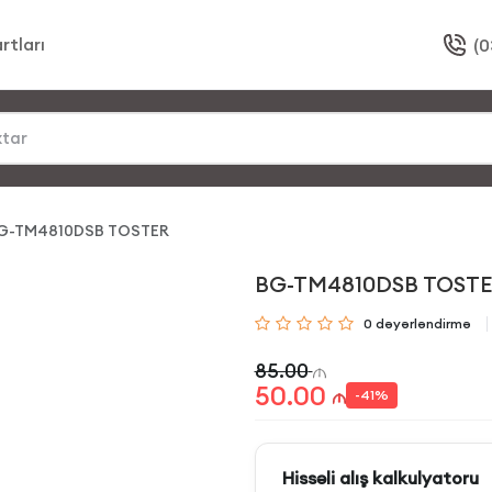
rtları
(0
G-TM4810DSB TOSTER
BG-TM4810DSB TOST
0
dəyərləndirmə
85.00
50.00
-
41
%
Hissəli alış kalkulyatoru