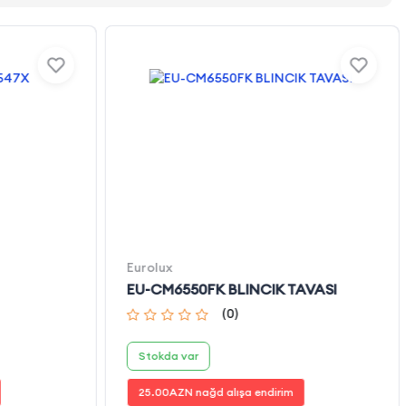
Eurolux
EU-CM6550FK BLINCIK TAVASI
(
0
)
Stokda var
25.00
AZN nağd alışa endirim