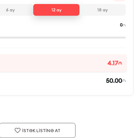
6
ay
12
ay
18
ay
0
4.17
50.00
İSTƏK LİSTİNƏ AT