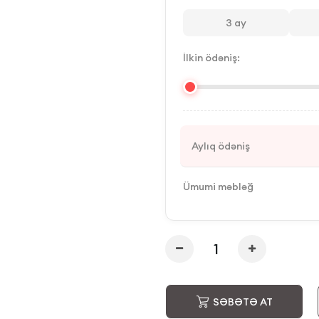
3
ay
İlkin ödəniş:
Aylıq ödəniş
Ümumi məbləğ
SƏBƏTƏ AT