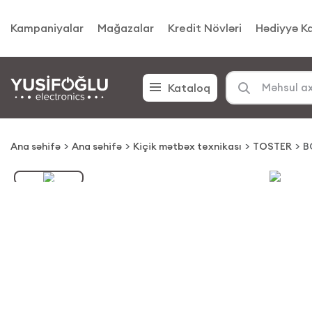
Kampaniyalar
Mağazalar
Kredit Növləri
Hədiyyə Ka
Kataloq
Ana səhifə
Ana səhifə
Kiçik mətbəx texnikası
TOSTER
B