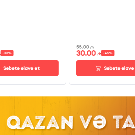
55.00
30.00
-
33
%
-
45
%
Səbətə əlavə et
Səbətə əlavə