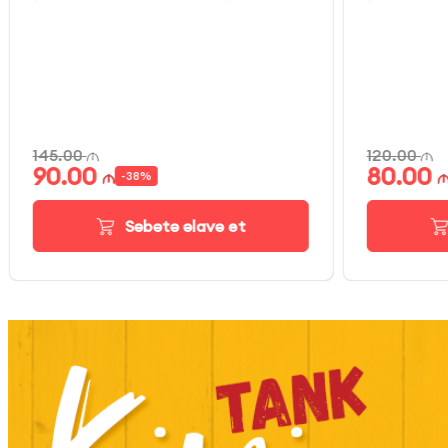
145.00
120.00
90.00
80.00
-
38
%
Səbətə əlavə et