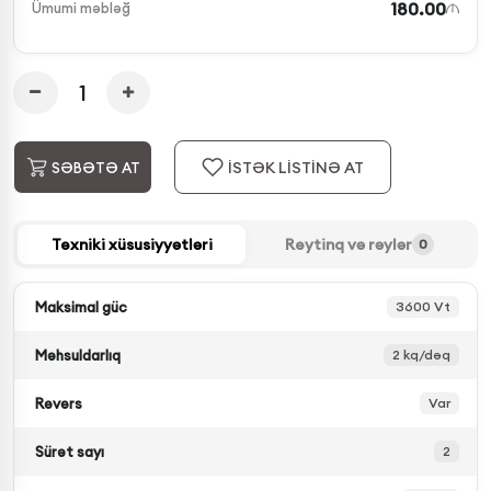
180.00
Ümumi məbləğ
İSTƏK LİSTİNƏ AT
SƏBƏTƏ AT
Texniki xüsusiyyətləri
Reytinq və rəylər
0
Maksimal güc
3600 Vt
Məhsuldarlıq
2 kq/dəq
Revers
Var
Sürət sayı
2