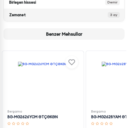
Birləşən hissəsi
Dəmir
Zəmanət
3 ay
Bənzər Məhsullar
Bergamo
Bergamo
BG-MG2626YCM ƏTÇƏKƏN
BG-MG2628YAM Ə