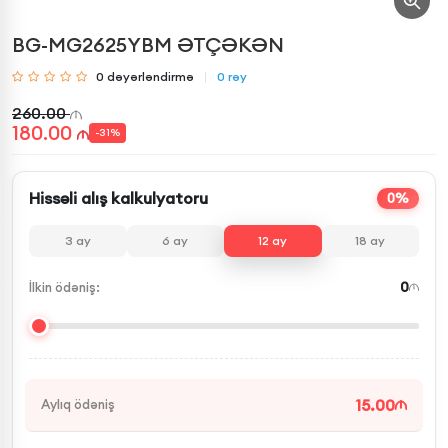
BG-MG2625YBM ƏTÇƏKƏN
0
dəyərləndirmə
0
rəy
260.00
180.00
-
31
%
Hissəli alış kalkulyatoru
0%
3
ay
6
ay
12
ay
18
ay
0
İlkin ödəniş:
15.00
Aylıq ödəniş