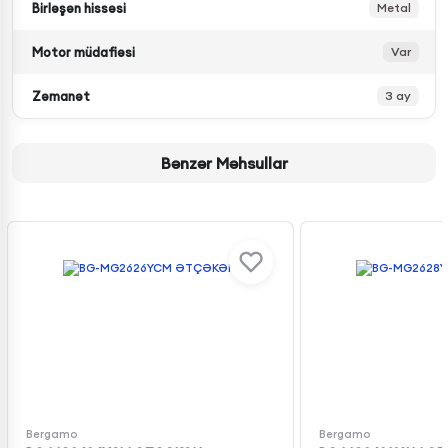
Birləşən hissəsi
Metal
Motor müdafiəsi
Var
Zəmanət
3 ay
Bənzər Məhsullar
Bergamo
Bergamo