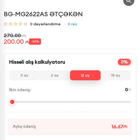
BG-MG2622AS ƏTÇƏKƏN
0
dəyərləndirmə
0
rəy
270.00
200.00
-
26
%
Hissəli alış kalkulyatoru
0%
3
ay
6
ay
12
ay
18
ay
0
İlkin ödəniş:
16.67
Aylıq ödəniş