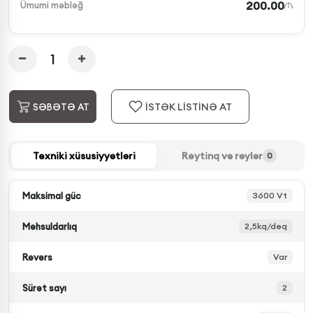
200.00
Ümumi məbləğ
İSTƏK LİSTİNƏ AT
SƏBƏTƏ AT
Texniki xüsusiyyətləri
Reytinq və rəylər
0
Maksimal güc
3600 Vt
Məhsuldarlıq
2,5kq/dəq
Revers
Var
Sürət sayı
2