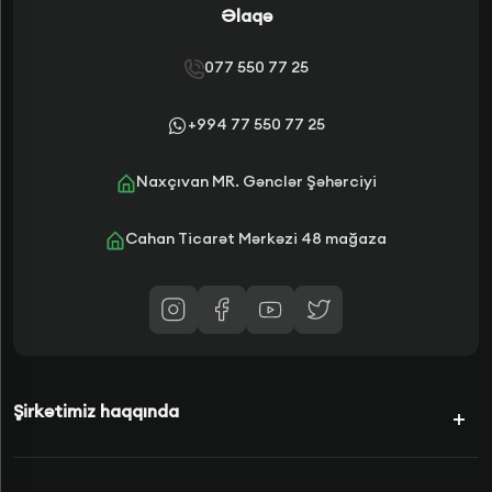
Əlaqə
077 550 77 25
+994 77 550 77 25
Naxçıvan MR. Gənclər Şəhərciyi
Cahan Ticarət Mərkəzi 48 mağaza
Şirkətimiz haqqında
Kampaniyalar