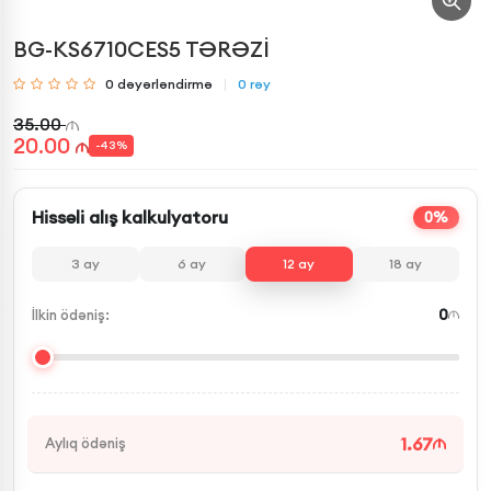
BG-KS6710CES5 TƏRƏZİ
0
dəyərləndirmə
0
rəy
35.00
20.00
-
43
%
Hissəli alış kalkulyatoru
0%
3
ay
6
ay
12
ay
18
ay
0
İlkin ödəniş:
1.67
Aylıq ödəniş