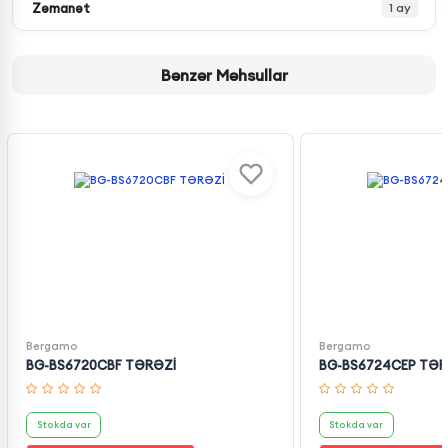
Zəmanət
1 ay
Bənzər Məhsullar
Bergamo
Bergamo
BG-BS6720CBF TƏRƏZİ
BG-BS6724CEP TƏR
Stokda var
Stokda var