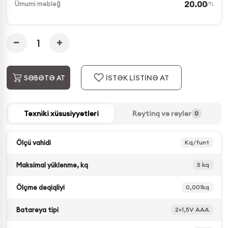
20.00
Ümumi məbləğ
İSTƏK LİSTİNƏ AT
SƏBƏTƏ AT
Texniki xüsusiyyətləri
Reytinq və rəylər
0
Ölçü vahidi
Kq/funt
Maksimal yüklənmə, kq
5 kq
Ölçmə dəqiqliyi
0,001kq
Batareya tipi
2×1,5V AAA