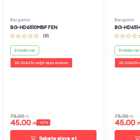
Bergamo
Bergamo
BG-HD6510MBP FEN
BG-HD651
(
0
)
Stokda var
Stokda var
30.00
AZN nağd alışa endirim
30.00
AZN n
75.00
75.00
45.00
45.00
-
40
%
Səbətə əlavə et