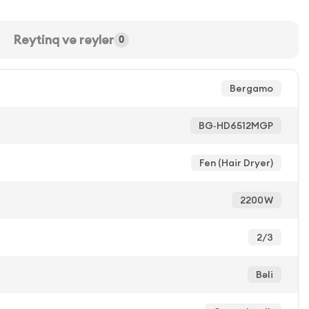
Reytinq və rəylər
0
Bergamo
BG‑HD6512MGP
Fen (Hair Dryer)
2200 W
2/3
Bəli