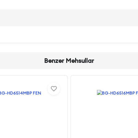
Bənzər Məhsullar