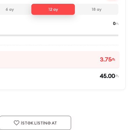
6
ay
12
ay
18
ay
0
3.75
45.00
İSTƏK LİSTİNƏ AT