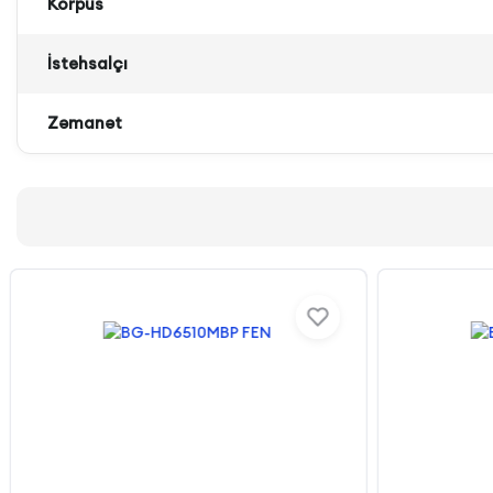
Korpus
İstehsalçı
Zəmanət