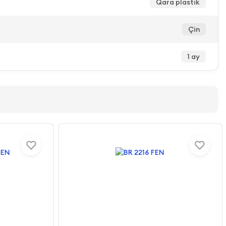
Qara plastik
Çin
1 ay