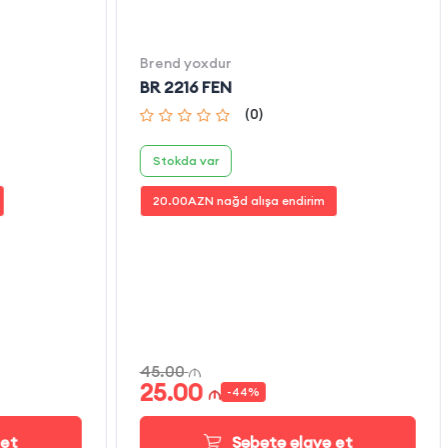
Brend yoxdur
BR 2216 FEN
(
0
)
Stokda var
20.00
AZN nağd alışa endirim
45.00
25.00
-
44
%
 et
Səbətə əlavə et