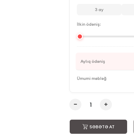
3
ay
İlkin ödəniş:
Aylıq ödəniş
Ümumi məbləğ
SƏBƏTƏ AT