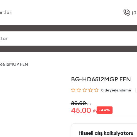
rtları
(0
6512MGP FEN
BG-HD6512MGP FEN
0
dəyərləndirmə
80.00
45.00
-
44
%
Hissəli alış kalkulyatoru