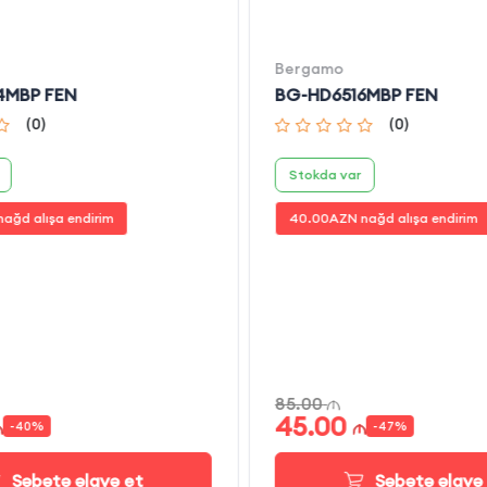
Bergamo
4MBP FEN
BG-HD6516MBP FEN
(
0
)
(
0
)
Stokda var
ağd alışa endirim
40.00
AZN nağd alışa endirim
85.00
45.00
-
40
%
-
47
%
Səbətə əlavə et
Səbətə əlavə