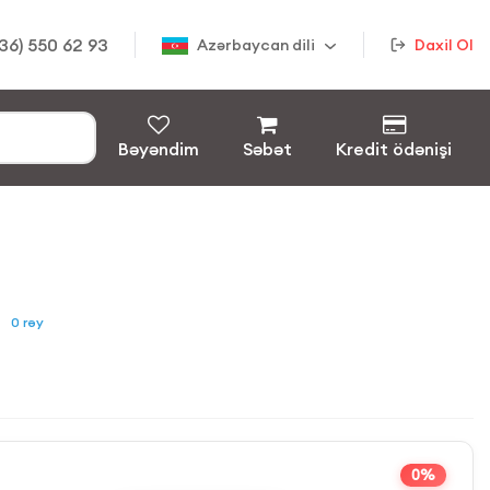
36) 550 62 93
Azərbaycan dili
Daxil Ol
Bəyəndim
Səbət
Kredit ödənişi
0
rəy
0%