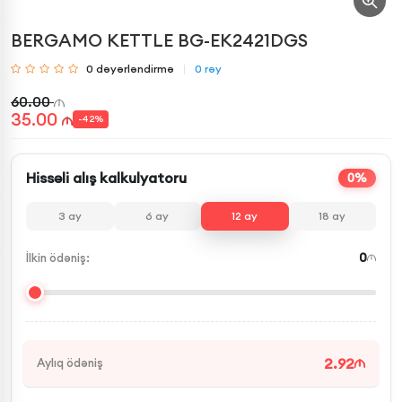
BERGAMO KETTLE BG-EK2421DGS
0
dəyərləndirmə
0
rəy
60.00
35.00
-
42
%
Hissəli alış kalkulyatoru
0%
3
ay
6
ay
12
ay
18
ay
0
İlkin ödəniş:
2.92
Aylıq ödəniş