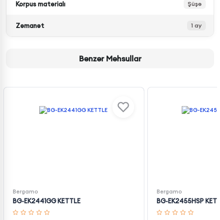
Korpus materialı
Şüşə
Zəmanət
1 ay
Bənzər Məhsullar
Bergamo
Bergamo
BG-EK2441GG KETTLE
BG-EK2455HSP KET