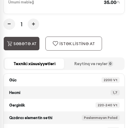
35.00
Ümumi məbləğ
İSTƏK LİSTİNƏ AT
SƏBƏTƏ AT
Texniki xüsusiyyətləri
Reytinq və rəylər
0
Güc
2200 Vt
Həcmi
1,7
Gərginlik
220-240 Vt
Qızdırıcı elementin səthi
Paslanmayan Polad